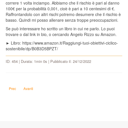
correre 1 volta inciampo. Abbiamo che il rischio è pari al danno
100€ per la probabilità 0,001, cioè è pari a 10 centesimi di €.
Raffrontandolo con altri rischi potremo desumere che il rischio è
basso. Quindi mi posso allenare senza troppe preoccupazioni.
Se può interessare ho scritto un libro in cui ne parlo. Lo puoi
trovare o dal link in bio, o cercando Angelo Rizzo su Amazon.
► Libro: https://www.amazon.it/Raggiungi-tuoi-obiettivi-ciclico-
sostenibile/dp/B0B3D5BPZT/
ID: 454 | Durata: 1min 0s | Pubblicato il: 24/12/2022
Articolo precedente: L'uomo ha carne rossa o bianca?
Articolo successivo: Qual è la massima temperatura di un accendin
Prec
Avanti