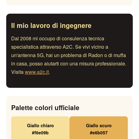
Il mio lavoro di ingegnere
Dal 2008 mi occupo di consulenza tecnica
specialistica attraverso A2C. Se vivi vicino a
un'antenna 5G, hai un problema di Radon o di muffa
in casa, posso aiutarti con una misura professionale.
Visita
www.a2c.it
.
Palette colori ufficiale
Giallo chiaro
Giallo scuro
#f6e09b
#e6b057