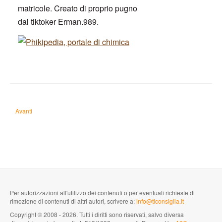
matricole. Creato di proprio pugno
dal tiktoker Erman.989.
Articolo successivo: L'Effetto Pauli e il 137: la storia del fisico che portava sfo
Avanti
Per autorizzazioni all'utilizzo dei contenuti o per eventuali richieste di
rimozione di contenuti di altri autori, scrivere a:
info@ticonsiglia.it
Copyright © 2008 - 2026. Tutti i diritti sono riservati, salvo diversa