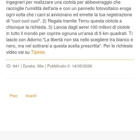
ingegneri per realizzare una ciotola per abbeveraggio che
raccoglie l'umidità dell'aria e con un pannello fotovoltaico eroga
ogni volta che i cani si avvicinano ed emette la tua registrazione
di "cuci cuci cuci". 2) Regala tramite Temu questa ciotola a
chiunque la richieda. 3) Lancia dagli aerei 100 milioni di ciotole
in tutto il mondo per coprire ognuna un'area di 5 km quadrati. Ti
lascio con Adorno:"La libertà non sta nello scegliere tra bianco e
nero, ma nel sottrarsi a questa scelta prescritta". Per le richieste
video vai su
Tipeee
.
ID: 941 | Durata: 56s | Pubblicato il: 14/05/2026
Articolo precedente: Come prendere il controllo, senza spendere un patrimoni
Articolo successivo: Come faccio a far diventare Caltagirone capoluog
Prec
Avanti