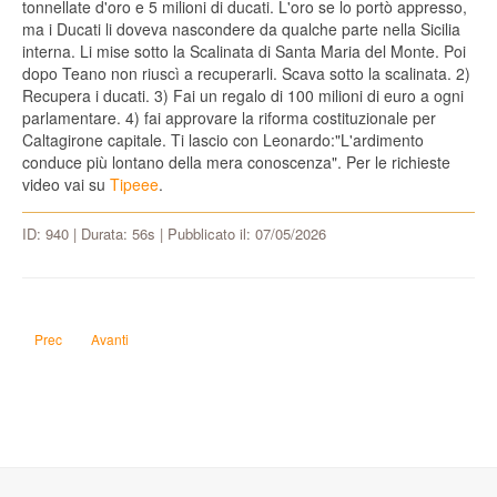
tonnellate d'oro e 5 milioni di ducati. L'oro se lo portò appresso,
ma i Ducati li doveva nascondere da qualche parte nella Sicilia
interna. Li mise sotto la Scalinata di Santa Maria del Monte. Poi
dopo Teano non riuscì a recuperarli. Scava sotto la scalinata. 2)
Recupera i ducati. 3) Fai un regalo di 100 milioni di euro a ogni
parlamentare. 4) fai approvare la riforma costituzionale per
Caltagirone capitale. Ti lascio con Leonardo:"L'ardimento
conduce più lontano della mera conoscenza". Per le richieste
video vai su
Tipeee
.
ID: 940 | Durata: 56s | Pubblicato il: 07/05/2026
Articolo precedente: Come fare in modo che tutti i cani riconoscano l'espressi
Articolo successivo: Come riprenderci Nizza e la Savoia convincendo
Prec
Avanti