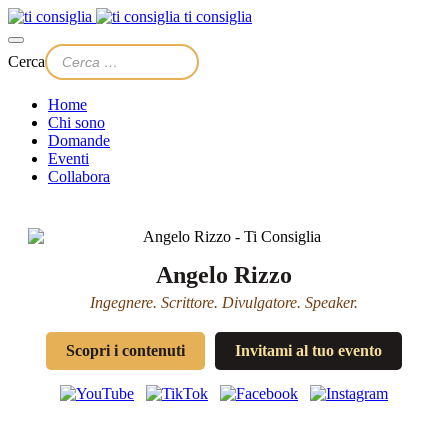
ti consiglia
Cerca
Home
Chi sono
Domande
Eventi
Collabora
Angelo Rizzo
Ingegnere. Scrittore. Divulgatore. Speaker.
Scopri i contenuti
Invitami al tuo evento