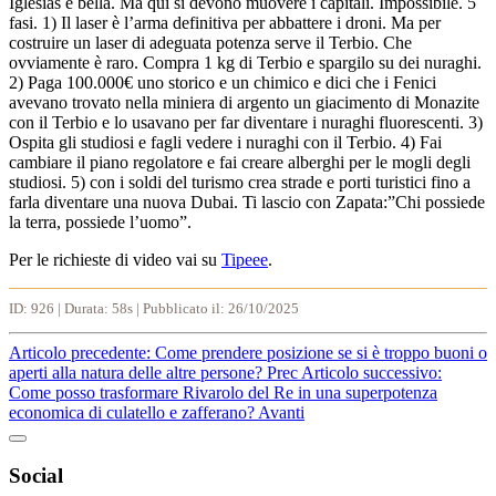
Iglesias è bella. Ma qui si devono muovere i capitali. Impossibile. 5
fasi. 1) Il laser è l’arma definitiva per abbattere i droni. Ma per
costruire un laser di adeguata potenza serve il Terbio. Che
ovviamente è raro. Compra 1 kg di Terbio e spargilo su dei nuraghi.
2) Paga 100.000€ uno storico e un chimico e dici che i Fenici
avevano trovato nella miniera di argento un giacimento di Monazite
con il Terbio e lo usavano per far diventare i nuraghi fluorescenti. 3)
Ospita gli studiosi e fagli vedere i nuraghi con il Terbio. 4) Fai
cambiare il piano regolatore e fai creare alberghi per le mogli degli
studiosi. 5) con i soldi del turismo crea strade e porti turistici fino a
farla diventare una nuova Dubai. Ti lascio con Zapata:”Chi possiede
la terra, possiede l’uomo”.
Per le richieste di video vai su
Tipeee
.
ID: 926 | Durata: 58s | Pubblicato il: 26/10/2025
Articolo precedente: Come prendere posizione se si è troppo buoni o
aperti alla natura delle altre persone?
Prec
Articolo successivo:
Come posso trasformare Rivarolo del Re in una superpotenza
economica di culatello e zafferano?
Avanti
Social