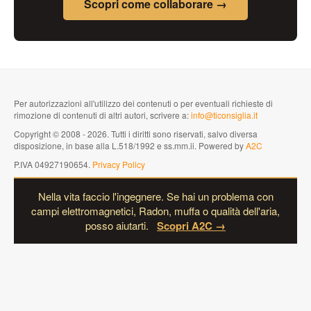
Scopri come collaborare →
Per autorizzazioni all'utilizzo dei contenuti o per eventuali richieste di
rimozione di contenuti di altri autori, scrivere a:
info@ticonsiglia.it
Copyright © 2008 - 2026. Tutti i diritti sono riservati, salvo diversa
disposizione, in base alla L.518/1992 e ss.mm.ii. Powered by
A2C
P.IVA 04927190654.
Privacy Policy
Nella vita faccio l'ingegnere. Se hai un problema con
campi elettromagnetici, Radon, muffa o qualità dell'aria,
posso aiutarti.
Scopri A2C →