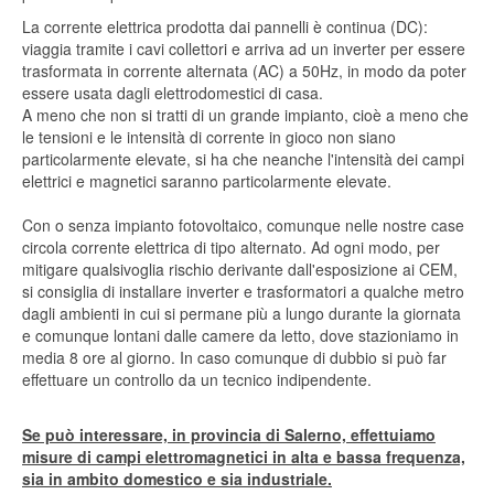
La corrente elettrica prodotta dai pannelli è continua (DC):
viaggia tramite i cavi collettori e arriva ad un inverter per essere
trasformata in corrente alternata (AC) a 50Hz, in modo da poter
essere usata dagli elettrodomestici di casa.
A meno che non si tratti di un grande impianto, cioè a meno che
le tensioni e le intensità di corrente in gioco non siano
particolarmente elevate, si ha che neanche l'intensità dei campi
elettrici e magnetici saranno particolarmente elevate.
Con o senza impianto fotovoltaico, comunque nelle nostre case
circola corrente elettrica di tipo alternato. Ad ogni modo, per
mitigare qualsivoglia rischio derivante dall'esposizione ai CEM,
si consiglia di installare inverter e trasformatori a qualche metro
dagli ambienti in cui si permane più a lungo durante la giornata
e comunque lontani dalle camere da letto, dove stazioniamo in
media 8 ore al giorno. In caso comunque di dubbio si può far
effettuare un controllo da un tecnico indipendente.
Se può interessare, in provincia di Salerno, effettuiamo
misure di campi elettromagnetici in alta e bassa frequenza,
sia in ambito domestico e sia industriale.