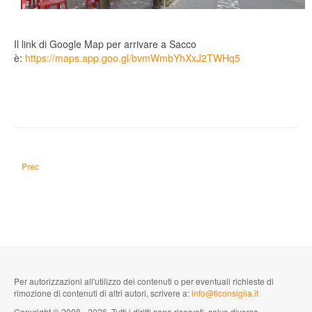
Il link di Google Map per arrivare a Sacco
è:
https://maps.app.goo.gl/bvmWmbYhXxJ2TWHq5
Articolo precedente: Presentazione "120 capolavori della Letteratura mondial
Prec
Per autorizzazioni all'utilizzo dei contenuti o per eventuali richieste di
rimozione di contenuti di altri autori, scrivere a:
info@ticonsiglia.it
Copyright © 2008 - 2026. Tutti i diritti sono riservati, salvo diversa