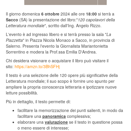
Il giorno domenica
6 ottobre
2024 alle ore
18:00
si terrà a
Sacco
(SA) la presentazione del libro:"
120 capolavori della
Letteratura mondiale
", scritto dall'Ing. Angelo Rizzo.
L'evento è ad ingresso libero e si terrà presso la sala "
La
Piazzetta
" in Piazza Nicola Monaco a Sacco, in provincia di
Salerno. Presenta l'evento la Giornalista Mariantonietta
Sorrentino e modera la Prof.ssa Emilia D'Andrea.
Chi desidera visionare o acquistare il libro può visitare il
sito:
https://amzn.to/3BhSFHj
Il testo è una selezione delle 120 opere più significative della
Letteratura mondiale; il suo scopo è fornire uno spunto per
ampliare la propria conoscenza letteraria e ipotizzare nuove
letture possibilità.
Più in dettaglio, il testo permette di:
facilitare la memorizzazione dei punti salienti, in modo da
facilitare una
panoramica
complessiva;
elaborare una
valutazione
se il testo in questione possa
o meno essere di interesse;