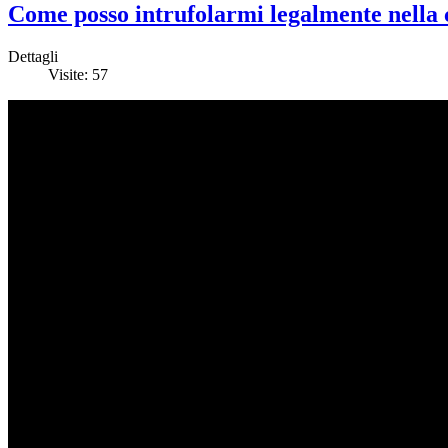
Come posso intrufolarmi legalmente nella c
Dettagli
Visite: 57