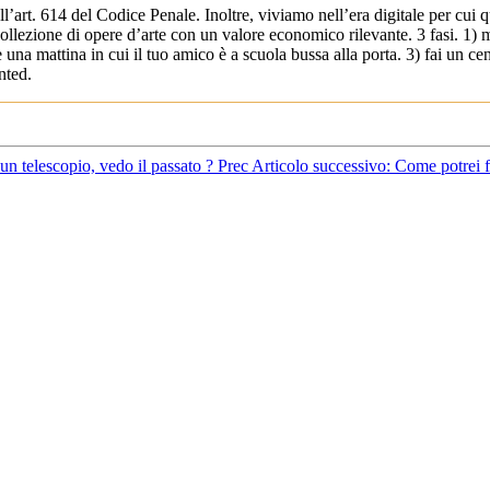
l’art. 614 del Codice Penale. Inoltre, viviamo nell’era digitale per cu
llezione di opere d’arte con un valore economico rilevante. 3 fasi. 1) me
 una mattina in cui il tuo amico è a scuola bussa alla porta. 3) fai un ce
nted.
 un telescopio, vedo il passato ?
Prec
Articolo successivo: Come potrei fa