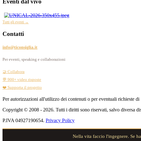
Eventi dal vivo
Tutti gli eventi →
Contatti
info@ticonsiglia.it
Per eventi, speaking e collaborazioni
🤝 Collabora
💬 900+ video risposte
❤️ Supporta il progetto
Per autorizzazioni all'utilizzo dei contenuti o per eventuali richieste di
Copyright © 2008 - 2026. Tutti i diritti sono riservati, salvo diversa
P.IVA 04927190654.
Privacy Policy
Nella vita faccio l'ingegnere. Se h