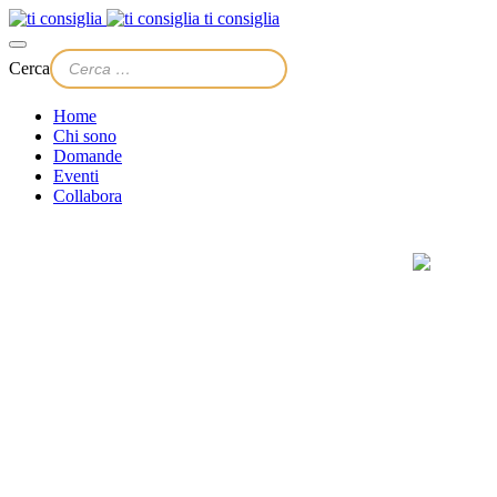
ti consiglia
Cerca
Home
Chi sono
Domande
Eventi
Collabora