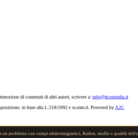
 rimozione di contenuti di altri autori, scrivere a:
info@ticonsiglia.it
 disposizione, in base alla L.518/1992 e ss.mm.ii. Powered by
A2C
ai un problema con campi elettromagnetici, Radon, muffa o qualità dell'ar