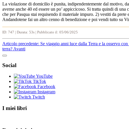
La violazione di domicilio è punita, indipendentemente dal motivo, dal
averne anche 40 ed essere un po’ appiccicoso. Si tratta quindi di una co
che per Pasqua stai requisendo il materiale impuro. 2) vestiti da prete e
Andandotene fai un altro cenno di benedizione e poi vendi tutto su Vi
ID: 747 | Durata: 53s | Pubblicato il: 05/06/2025
Articolo precedente: Se viaggio anni luce dalla Terra e la osservo con
terra?
Avanti
Social
YouTube
TikTok
Facebook
Instagram
Twitch
I miei libri