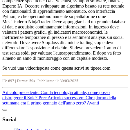
competenze specifiche: Data Scientist, sviluppo software, finanza,
Esperto IA. Occorre sviluppare un algoritmo basato su rete neurale
con funzionalità di apprendimento automatico, con interfaccia
Python, e che operi autonomamente su piattaforme come
MetaTrader o NinjaTrader. Deve appoggiarsi ad un grande database
di dati e acquisire continuamente informazioni. In ingresso deve
valutare i pattern grafici, gli indicatori macroeconomici, le
inefficienze temporanee di prezzo e la sentiment analysis sui social
network. Deve avere Stop-loss dinamici e trailing stop e deve
differenziare l'esposizione al rischio. Si deve prevedere 1 anno di
test senza soldi per valutare l'autoapprendimento. E dopo va fatto
almeno un anno di monitoraggio con un capitale modesto.
Se vuoi una videorisposta come questa scrivi su tipeee.com
ID: 697 | Durata: 59s | Pubblicato il: 30/03/2025
Articolo precedente: Con la tecnologia attuale, come posso
distruggere il Sole?
Prec
Articolo successivo: Che giorno della
settimana era il primo gennaio dell'anno zero?
Avanti
Social