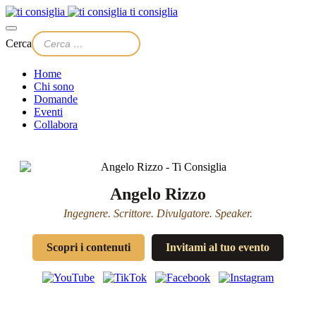
ti consiglia
Cerca
Home
Chi sono
Domande
Eventi
Collabora
Angelo Rizzo
Ingegnere. Scrittore. Divulgatore. Speaker.
Scopri i contenuti
Invitami al tuo evento