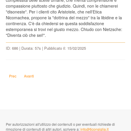
complessità delle scelte umane, che merita comprensione e
compassione piuttosto che giudizio. Quindi, non le chiamerei
"disoneste". Per i clienti cito Aristotele, che nell'Etica
Nicomachea, propone la "dottrina del mezzo" tra la libidine e la
continenza. C'è da chiedersi se questa soddisfazione
estemporanea si trovi nel giusto mezzo. Chiudo con Nietzsche:
"Diventa ciò che sei!".
ID: 686 | Durata: 57s | Pubblicato il: 15/02/2025
Articolo precedente: Vorrei effettuare un viaggio astrale secondo il Gateway Pr
Articolo successivo: Perché il Signore degli Anelli è così famoso?
Prec
Avanti
Per autorizzazioni all'utilizzo dei contenuti o per eventuali richieste di
rimozione di contenuti di altri autori, scrivere a:
info@ticonsiglia.it