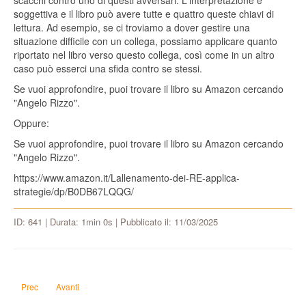
scacchi contro uno di questi avversari. L'interpretazione è
soggettiva e il libro può avere tutte e quattro queste chiavi di
lettura. Ad esempio, se ci troviamo a dover gestire una
situazione difficile con un collega, possiamo applicare quanto
riportato nel libro verso questo collega, così come in un altro
caso può esserci una sfida contro se stessi.
Se vuoi approfondire, puoi trovare il libro su Amazon cercando
"Angelo Rizzo".
Oppure:
Se vuoi approfondire, puoi trovare il libro su Amazon cercando
"Angelo Rizzo".
https://www.amazon.it/Lallenamento-dei-RE-applica-
strategie/dp/B0DB67LQQG/
ID: 641 | Durata: 1min 0s | Pubblicato il: 11/03/2025
Articolo precedente: Max Planck era un nazista?
Articolo successivo: Se fossi Trump e dovessi fare l'attacco nucleare 
Prec
Avanti