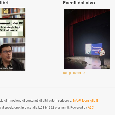
libri
Eventi dal vivo
Tutti gli eventi →
te di rimozione di contenuti di altri autori, scrivere a:
info@ticonsiglia.it
versa disposizione, in base alla L.518/1992 e ss.mm.ii. Powered by
A2C