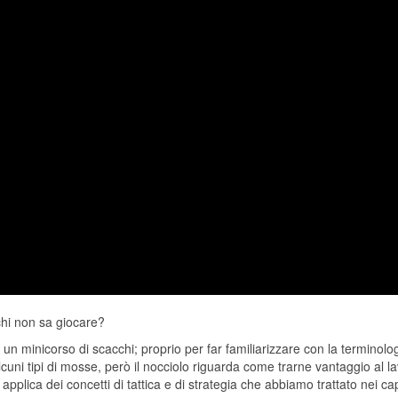
 chi non sa giocare?
un minicorso di scacchi; proprio per far familiarizzare con la terminolog
cuni tipi di mosse, però il nocciolo riguarda come trarne vantaggio al l
applica dei concetti di tattica e di strategia che abbiamo trattato nei ca