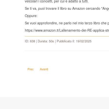
veicolari i concetti, per cui è adatto a tutti.
Se ti va, puoi trovare il libro su Amazon cercando "Ang
Oppure:
Se vuoi approfondire, ne parlo nel mio terzo libro ch
https://www.amazon.it/Lallenamento-dei-RE-applica-
ID: 638 | Durata: 50s | Pubblicato il: 19/02/2025
Articolo precedente: Devo scongelare la carne nel congelatore
Articolo successivo: Devo finanziare un mio lungom
Prec
Avanti