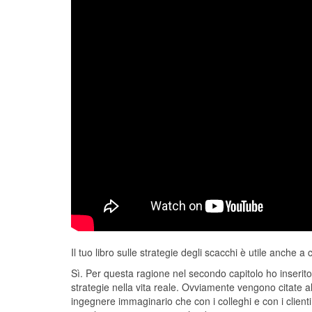
Il tuo libro sulle strategie degli scacchi è utile anche a
Sì. Per questa ragione nel secondo capitolo ho inserito 
strategie nella vita reale. Ovviamente vengono citate al
ingegnere immaginario che con i colleghi e con i clienti 