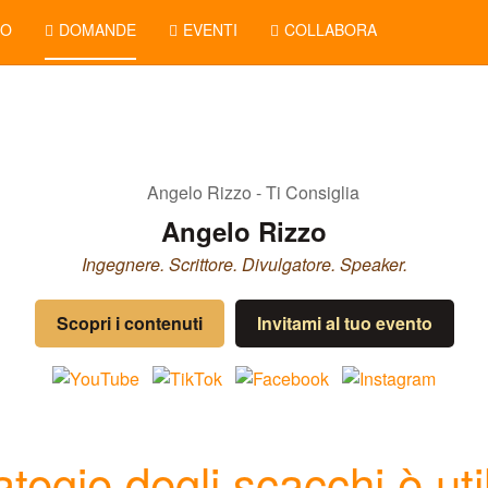
NO
DOMANDE
EVENTI
COLLABORA
Angelo Rizzo
Ingegnere. Scrittore. Divulgatore. Speaker.
Scopri i contenuti
Invitami al tuo evento
trategie degli scacchi è u