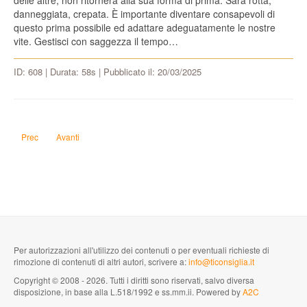
delle altre, non ritornerà alla sua forma di prima. Sarà rotta,
danneggiata, crepata. È importante diventare consapevoli di
questo prima possibile ed adattare adeguatamente le nostre
vite. Gestisci con saggezza il tempo…
ID: 608 | Durata: 58s | Pubblicato il: 20/03/2025
Articolo precedente: Come faccio a conquistare Tenerife e renderla una colon
Articolo successivo: Che differenza c'è tra la tattica e la strategia?
Prec
Avanti
Per autorizzazioni all'utilizzo dei contenuti o per eventuali richieste di
rimozione di contenuti di altri autori, scrivere a:
info@ticonsiglia.it
Copyright © 2008 - 2026. Tutti i diritti sono riservati, salvo diversa
disposizione, in base alla L.518/1992 e ss.mm.ii. Powered by
A2C