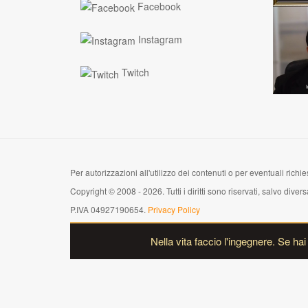
Facebook
Instagram
Twitch
Per autorizzazioni all'utilizzo dei contenuti o per eventuali richies
Copyright © 2008 - 2026. Tutti i diritti sono riservati, salvo di
P.IVA 04927190654.
Privacy Policy
Nella vita faccio l'ingegnere. Se ha