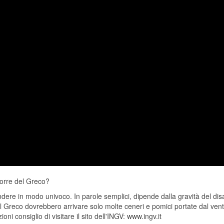
orre del Greco?
pondere in modo univoco. In parole semplici, dipende dalla gravità del di
el Greco dovrebbero arrivare solo molte ceneri e pomici portate dal ve
i consiglio di visitare il sito dell'INGV: www.ingv.it