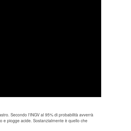
sastro. Secondo l'INGV al 95% di probabilità avverrà
nto e piogge acide. Sostanzialmente è quello che