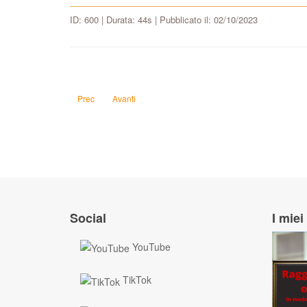
ID: 600 | Durata: 44s | Pubblicato il: 02/10/2023
Articolo precedente: Cosa successe nell'ultima eruzione dei 
Articolo successivo: Quante calorie ha la carne um
Prec
Avanti
Social
I miei 
YouTube
TikTok