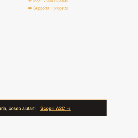
💬 900+ video risposte
❤️ Supporta il progetto
ria, posso aiutarti.
Scopri A2C →