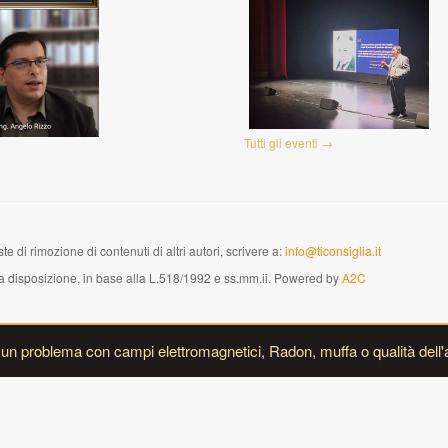
Tutti gli eventi →
te di rimozione di contenuti di altri autori, scrivere a:
info@ticonsiglia.it
versa disposizione, in base alla L.518/1992 e ss.mm.ii. Powered by
A2C
i un problema con campi elettromagnetici, Radon, muffa o qualità dell'a