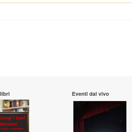
Campi Flegrei?
ana?
libri
Eventi dal vivo