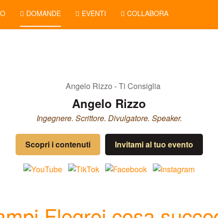
NO
DOMANDE
EVENTI
COLLABORA
Angelo Rizzo
Ingegnere. Scrittore. Divulgatore. Speaker.
Scopri i contenuti
Invitami al tuo evento
Campi Flegrei cosa succe