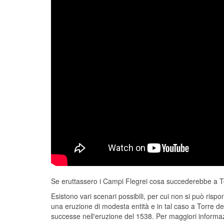
Se eruttassero i Campi Flegrei cosa succederebbe a T
Esistono vari scenari possibili, per cui non si può ris
una eruzione di modesta entità e in tal caso a Torre d
successe nell'eruzione del 1538. Per maggiori informazion