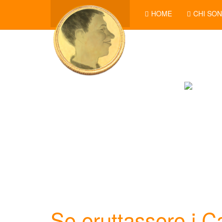
HOME
CHI SO
Se eruttassero i 