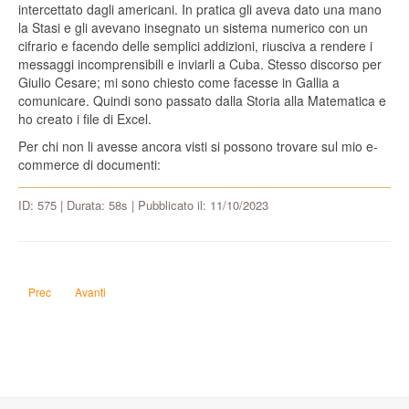
intercettato dagli americani. In pratica gli aveva dato una mano
la Stasi e gli avevano insegnato un sistema numerico con un
cifrario e facendo delle semplici addizioni, riusciva a rendere i
messaggi incomprensibili e inviarli a Cuba. Stesso discorso per
Giulio Cesare; mi sono chiesto come facesse in Gallia a
comunicare. Quindi sono passato dalla Storia alla Matematica e
ho creato i file di Excel.
Per chi non li avesse ancora visti si possono trovare sul mio e-
commerce di documenti:
ID: 575 | Durata: 58s | Pubblicato il: 11/10/2023
Articolo precedente: Ogni quanto si devono far sfiatare i termosifoni?
Articolo successivo: Che differenza c'è tra pittura e vernice?
Prec
Avanti