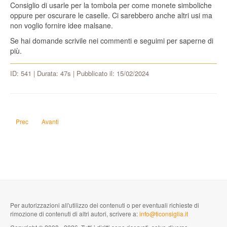
Consiglio di usarle per la tombola per come monete simboliche
oppure per oscurare le caselle. Ci sarebbero anche altri usi ma
non voglio fornire idee malsane.
Se hai domande scrivile nei commenti e seguimi per saperne di
più.
ID: 541 | Durata: 47s | Pubblicato il: 15/02/2024
Articolo precedente: In un video parlavi dell'ammoniaca mentre parlavi di T
Articolo successivo: Tra un poliziotto e un carabiniere chi comanda
Prec
Avanti
Per autorizzazioni all'utilizzo dei contenuti o per eventuali richieste di
rimozione di contenuti di altri autori, scrivere a:
info@ticonsiglia.it