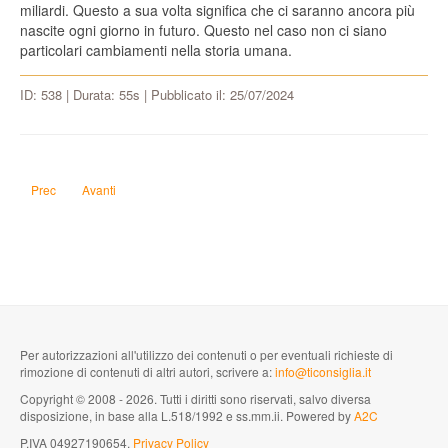
miliardi. Questo a sua volta significa che ci saranno ancora più
nascite ogni giorno in futuro. Questo nel caso non ci siano
particolari cambiamenti nella storia umana.
ID: 538 | Durata: 55s | Pubblicato il: 25/07/2024
Articolo precedente: Perché in Toscana c'è il pane senza sale?
Articolo successivo: Quante volte al mese devo cambiare le lenzuo
Prec
Avanti
Per autorizzazioni all'utilizzo dei contenuti o per eventuali richieste di
rimozione di contenuti di altri autori, scrivere a:
info@ticonsiglia.it
Copyright © 2008 - 2026. Tutti i diritti sono riservati, salvo diversa
disposizione, in base alla L.518/1992 e ss.mm.ii. Powered by
A2C
P.IVA 04927190654.
Privacy Policy