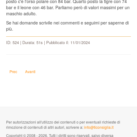
posto c'è l'orso polare con 84 bar. Quarto posto la tigre con 74
bar e il leone con 46 bar. Parliamo però di valori massimi per un
maschio adulto.
Se hai domande scrivile nei commenti e seguimi per saperne di
più.
ID: 524 | Durata: 51s | Pubblicato il: 11/01/2024
Articolo precedente: Quali sono i lavori che avranno più diffusione tra 20 ann
Articolo successivo: Quanta acqua si deve mette nella moka?
Prec
Avanti
Per autorizzazioni all'utilizzo dei contenuti o per eventuali richieste di
rimozione di contenuti di altri autori, scrivere a:
info@ticonsiglia.it
Copyright © 2008 - 2026. Tutti i diritti sono riservati, salvo diversa