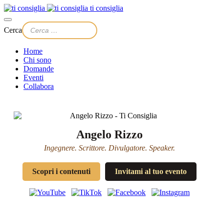
ti consiglia
Cerca
Home
Chi sono
Domande
Eventi
Collabora
Angelo Rizzo
Ingegnere. Scrittore. Divulgatore. Speaker.
Scopri i contenuti
Invitami al tuo evento