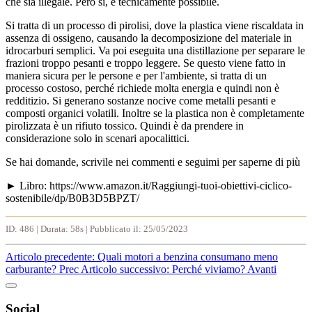
che sia illegale. Però sì, è tecnicamente possibile.
Si tratta di un processo di pirolisi, dove la plastica viene riscaldata in
assenza di ossigeno, causando la decomposizione del materiale in
idrocarburi semplici. Va poi eseguita una distillazione per separare le
frazioni troppo pesanti e troppo leggere. Se questo viene fatto in
maniera sicura per le persone e per l'ambiente, si tratta di un
processo costoso, perché richiede molta energia e quindi non è
redditizio. Si generano sostanze nocive come metalli pesanti e
composti organici volatili. Inoltre se la plastica non è completamente
pirolizzata è un rifiuto tossico. Quindi è da prendere in
considerazione solo in scenari apocalittici.
Se hai domande, scrivile nei commenti e seguimi per saperne di più
► Libro: https://www.amazon.it/Raggiungi-tuoi-obiettivi-ciclico-
sostenibile/dp/B0B3D5BPZT/
ID: 486 | Durata: 58s | Pubblicato il: 25/05/2023
Articolo precedente: Quali motori a benzina consumano meno
carburante?
Prec
Articolo successivo: Perché viviamo?
Avanti
Social