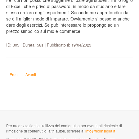
Per cui non posso che suggerire di dare agli studenti il mio foglio
di Excel, che è privo di password, in modo da studiarlo e fare
stesso da loro degli esperimenti. Secondo me approfondire da
se è il miglior modo di imparare. Ovviamente si possono anche
dare degli esercizi. Se può interessare lo propongo ad un
prezzo simbolico sul mio e-commerce:
ID: 305 | Durata: 58s | Pubblicato il: 19/04/2023
Articolo precedente: Domani è un altro giorno o domani è un giorno in meno
Articolo successivo: Perché si dice ok?
Prec
Avanti
Per autorizzazioni all'utilizzo dei contenuti o per eventuali richieste di
rimozione di contenuti di altri autori, scrivere a:
info@ticonsiglia.it