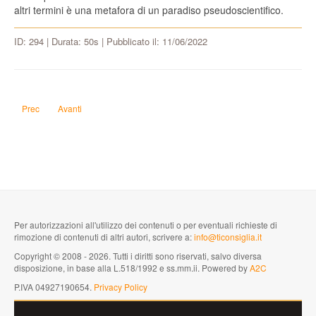
altri termini è una metafora di un paradiso pseudoscientifico.
ID: 294 | Durata: 50s | Pubblicato il: 11/06/2022
Articolo precedente: Qual è il tuo wrestler preferito?
Articolo successivo: Sei misogallico?
Prec
Avanti
Per autorizzazioni all'utilizzo dei contenuti o per eventuali richieste di
rimozione di contenuti di altri autori, scrivere a:
info@ticonsiglia.it
Copyright © 2008 - 2026. Tutti i diritti sono riservati, salvo diversa
disposizione, in base alla L.518/1992 e ss.mm.ii. Powered by
A2C
P.IVA 04927190654.
Privacy Policy