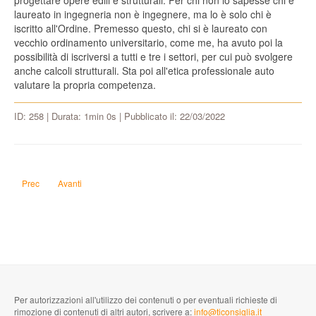
progettare opere edili e strutturali. Per chi non lo sapesse chi è
laureato in ingegneria non è ingegnere, ma lo è solo chi è
iscritto all'Ordine. Premesso questo, chi si è laureato con
vecchio ordinamento universitario, come me, ha avuto poi la
possibilità di iscriversi a tutti e tre i settori, per cui può svolgere
anche calcoli strutturali. Sta poi all'etica professionale auto
valutare la propria competenza.
ID: 258 | Durata: 1min 0s | Pubblicato il: 22/03/2022
Articolo precedente: Le noci con un po' di muffa si possono mangiare?
Articolo successivo: Per una palestra di 220 m2, occorre l'antincend
Prec
Avanti
Per autorizzazioni all'utilizzo dei contenuti o per eventuali richieste di
rimozione di contenuti di altri autori, scrivere a:
info@ticonsiglia.it