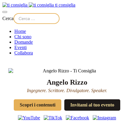
ti consiglia
Cerca
Home
Chi sono
Domande
Eventi
Collabora
Angelo Rizzo
Ingegnere. Scrittore. Divulgatore. Speaker.
Scopri i contenuti
Invitami al tuo evento