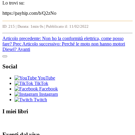
Lo trovi su:
https://payhip.com/b/Q2zNo
ID: 215 | Durata: 1min 0s | Pubblicato il: 11/02/2022
Articolo precedente: Non ho la conformità elettrica, come posso
fare?
Prec
Articolo successivo: Perché le moto non hanno motori
Diesel?
Avanti
Social
YouTube
TikTok
Facebook
Instagram
Twitch
I miei libri
Eventi dal vivo