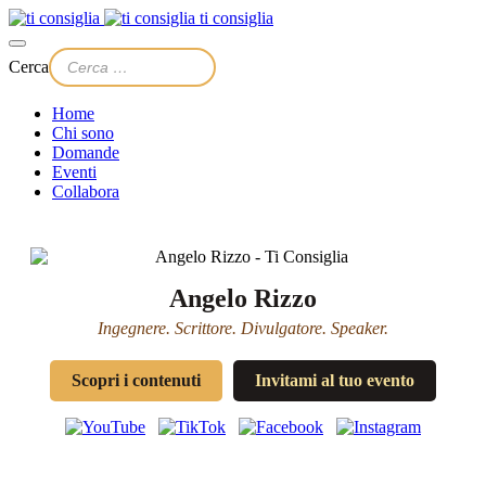
ti consiglia
Cerca
Home
Chi sono
Domande
Eventi
Collabora
Angelo Rizzo
Ingegnere. Scrittore. Divulgatore. Speaker.
Scopri i contenuti
Invitami al tuo evento