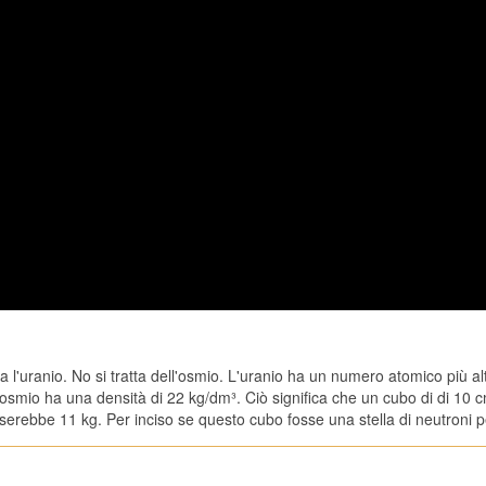
 l'uranio. No si tratta dell'osmio. L'uranio ha un numero atomico più a
L'osmio ha una densità di 22 kg/dm³. Ciò significa che un cubo di di 10 
erebbe 11 kg. Per inciso se questo cubo fosse una stella di neutroni p