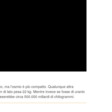
lto, ma l'osmio è più compatto. Qualunque altra
cm di lato pesa 22 kg. Mentre invece se fosse di uranio
eserebbe circa 500.000 miliardi di chilogrammi.