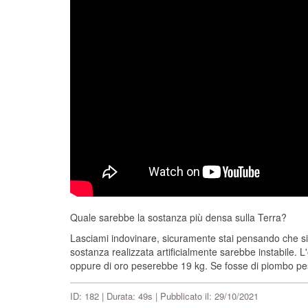
Quale sarebbe la sostanza più densa sulla Terra?
Lasciami indovinare, sicuramente stai pensando che sia
sostanza realizzata artificialmente sarebbe instabile. 
oppure di oro peserebbe 19 kg. Se fosse di piombo pes
ID: 182 | Durata: 49s | Pubblicato il: 29/10/2021