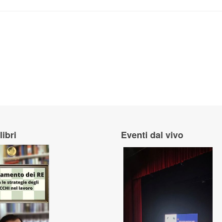
l'acqua nelle condutture ?
libri
Eventi dal vivo