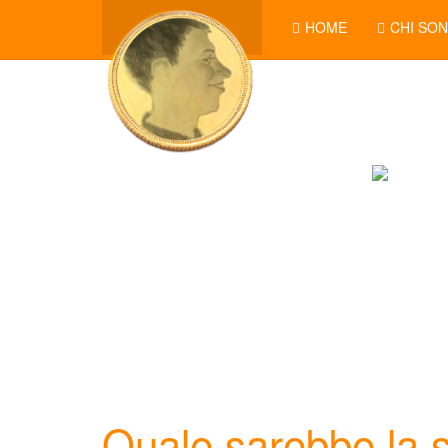
HOME
CHI SO
Quale sarebbe la s