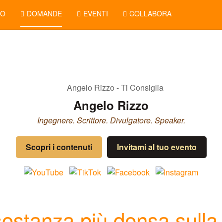
NO
DOMANDE
EVENTI
COLLABORA
Angelo Rizzo
Ingegnere. Scrittore. Divulgatore. Speaker.
Scopri i contenuti
Invitami al tuo evento
ostanza più densa sulla