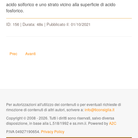
acido solforico e uno strato vicino alla superficie di acido
fosforico.
ID: 156 | Durata: 48s | Pubblicato il: 01/10/2021
Articolo precedente: Perché lo sporco non aderisce alle cicatrici?
Articolo successivo: Perché le tute spaziali non vengono usate per 
Prec
Avanti
Per autorizzazioni all'utilizzo dei contenuti o per eventuali richieste di
rimozione di contenuti di altri autori, scrivere a:
info@ticonsiglia.it
Copyright © 2008 - 2026. Tutti i diritti sono riservati, salvo diversa
disposizione, in base alla L.518/1992 e ss.mm.ii. Powered by
A2C
P.IVA 04927190654.
Privacy Policy