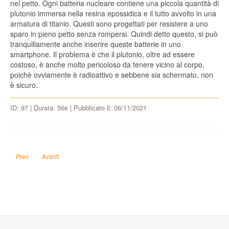
nel petto. Ogni batteria nucleare contiene una piccola quantità di
plutonio immersa nella resina epossidica e il tutto avvolto in una
armatura di titanio. Questi sono progettati per resistere a uno
sparo in pieno petto senza rompersi. Quindi detto questo, si può
tranquillamente anche inserire queste batterie in uno
smartphone. Il problema è che il plutonio, oltre ad essere
costoso, è anche molto pericoloso da tenere vicino al corpo,
poichè ovviamente è radioattivo e sebbene sia schermato, non
è sicuro.
ID: 97 | Durata: 56s | Pubblicato il: 06/11/2021
Articolo precedente: Si può distinguere il vetro temperato da quello normale?
Articolo successivo: Ci sarebbe vantaggio a usare un sistema opera
Prec
Avanti