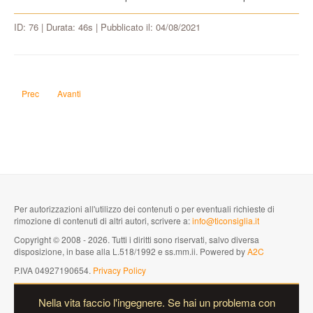
ID: 76 | Durata: 46s | Pubblicato il: 04/08/2021
Articolo precedente: Come fai a sapere tutte queste cose?
Articolo successivo: Perché il gas Radon è pericoloso?
Prec
Avanti
Per autorizzazioni all'utilizzo dei contenuti o per eventuali richieste di
rimozione di contenuti di altri autori, scrivere a:
info@ticonsiglia.it
Copyright © 2008 - 2026. Tutti i diritti sono riservati, salvo diversa
disposizione, in base alla L.518/1992 e ss.mm.ii. Powered by
A2C
P.IVA 04927190654.
Privacy Policy
Nella vita faccio l'ingegnere. Se hai un problema con