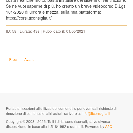
costa neanche molto, basta installare dei sistemi di ventilazione.
Se ne vuoi saperne di più, ho creato un breve videocorso D.Lgs
101/2020 di un'ora e mezza, sulla mia piattaforma:
https://corsi.ticonsiglia.it/
ID: 58 | Durata: 43s | Pubblicato il: 01/05/2021
Articolo precedente: Qual è l'arma più potente dell'universo?
Articolo successivo: Cosa verrà dopo il 5G nelle telecomunicazioni
Prec
Avanti
Per autorizzazioni all'utilizzo dei contenuti o per eventuali richieste di
rimozione di contenuti di altri autori, scrivere a:
info@ticonsiglia.it
Copyright © 2008 - 2026. Tutti i diritti sono riservati, salvo diversa
disposizione, in base alla L.518/1992 e ss.mm.ii. Powered by
A2C