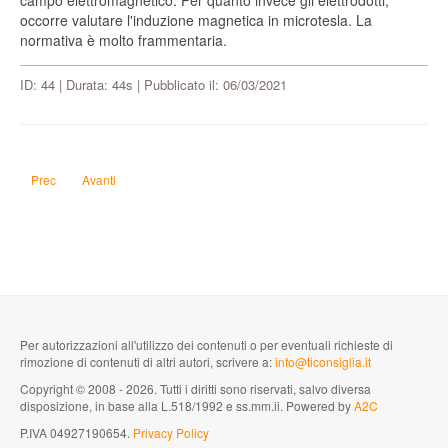
campo elettromagnetico. Per quanto invece gli elettrodotti,
occorre valutare l'induzione magnetica in microtesla. La
normativa è molto frammentaria.
ID: 44 | Durata: 44s | Pubblicato il: 06/03/2021
Articolo precedente: I condensatori potrebbero sostituire le batterie?
Articolo successivo: Da cosa dipende l'usura dei dispositivi elettroni
Prec
Avanti
Per autorizzazioni all'utilizzo dei contenuti o per eventuali richieste di
rimozione di contenuti di altri autori, scrivere a:
info@ticonsiglia.it
Copyright © 2008 - 2026. Tutti i diritti sono riservati, salvo diversa
disposizione, in base alla L.518/1992 e ss.mm.ii. Powered by
A2C
P.IVA 04927190654.
Privacy Policy