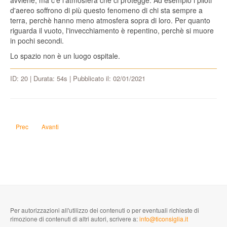
avviene, ma c'è l'atmosfera che ci protegge. Ad esempio i piloti
d'aereo soffrono di più questo fenomeno di chi sta sempre a
terra, perchè hanno meno atmosfera sopra di loro. Per quanto
riguarda il vuoto, l'invecchiamento è repentino, perchè si muore
in pochi secondi.
Lo spazio non è un luogo ospitale.
ID: 20 | Durata: 54s | Pubblicato il: 02/01/2021
Articolo precedente: È sbagliato tenere lo smartphone vicino al letto di notte?
Articolo successivo: La combustione dell'idrogeno è green?
Prec
Avanti
Per autorizzazioni all'utilizzo dei contenuti o per eventuali richieste di
rimozione di contenuti di altri autori, scrivere a:
info@ticonsiglia.it