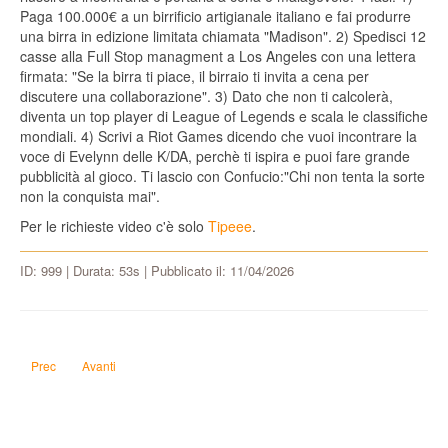
Paga 100.000€ a un birrificio artigianale italiano e fai produrre
una birra in edizione limitata chiamata "Madison". 2) Spedisci 12
casse alla Full Stop managment a Los Angeles con una lettera
firmata: "Se la birra ti piace, il birraio ti invita a cena per
discutere una collaborazione". 3) Dato che non ti calcolerà,
diventa un top player di League of Legends e scala le classifiche
mondiali. 4) Scrivi a Riot Games dicendo che vuoi incontrare la
voce di Evelynn delle K/DA, perchè ti ispira e puoi fare grande
pubblicità al gioco. Ti lascio con Confucio:"Chi non tenta la sorte
non la conquista mai".
Per le richieste video c'è solo
Tipeee
.
ID: 999 | Durata: 53s | Pubblicato il: 11/04/2026
Articolo precedente: O Maestro, desidero di incontrarla di persona, ma vivo 
Articolo successivo: Come posso raffinare petrolio greggio da casa p
Prec
Avanti