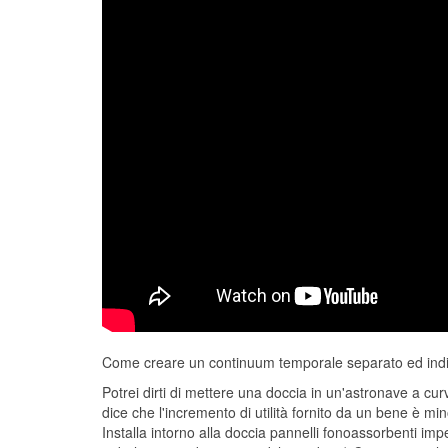
Come creare un continuum temporale separato ed ind
Potrei dirti di mettere una doccia in un'astronave a cu
dice che l'incremento di utilità fornito da un bene è m
Installa intorno alla doccia pannelli fonoassorbenti imp