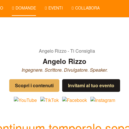
NO
DOMANDE
EVENTI
COLLABORA
Angelo Rizzo
Ingegnere. Scrittore. Divulgatore. Speaker.
Scopri i contenuti
Invitami al tuo evento
ntinuum temporale sepa