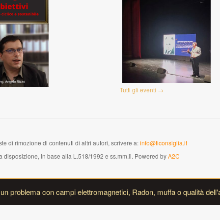
Tutti gli eventi →
te di rimozione di contenuti di altri autori, scrivere a:
info@ticonsiglia.it
versa disposizione, in base alla L.518/1992 e ss.mm.ii. Powered by
A2C
i un problema con campi elettromagnetici, Radon, muffa o qualità dell'a