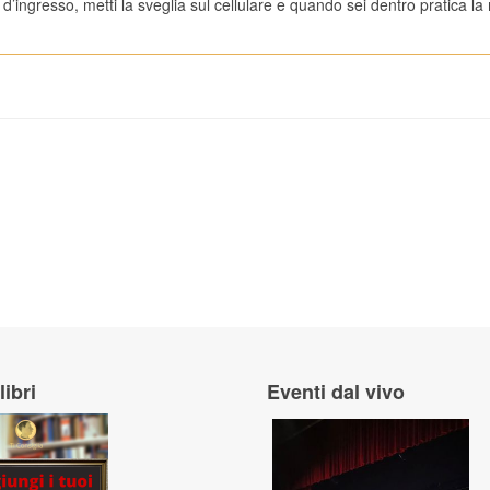
d’ingresso, metti la sveglia sul cellulare e quando sei dentro pratica la
causare un impatto ecologico grave al Mar Adriatico? - 903
ella provincia di Ragusa, con la cantante Annalisa come regina? - 996
libri
Eventi dal vivo