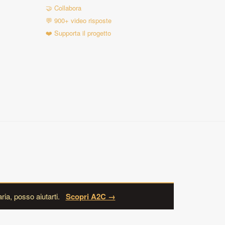
🤝 Collabora
💬 900+ video risposte
❤️ Supporta il progetto
ria, posso aiutarti.
Scopri A2C →