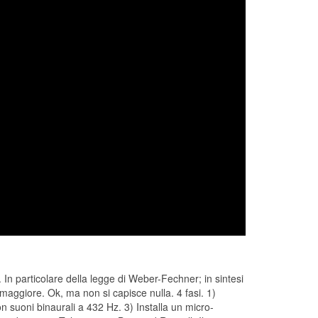
 In particolare della legge di Weber-Fechner; in sintesi
maggiore. Ok, ma non si capisce nulla. 4 fasi. 1)
n suoni binaurali a 432 Hz. 3) Installa un micro-