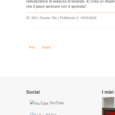
nebulizzatore di essenza di lavanda. 4) Crea un rituale 
che ti piace sprecare non è sprecato".
ID: 902 | Durata: 55s | Pubblicato il: 16/03/2026
Articolo precedente: Quanti cestini di legno servirebbero per 
Articolo successivo: Come istituire una monarchia n
Prec
Avanti
Social
I miei 
YouTube