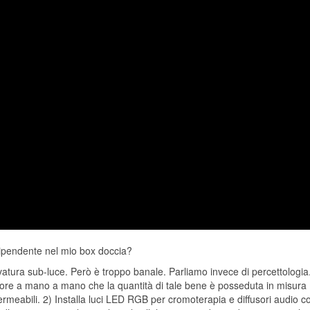
ipendente nel mio box doccia?
rvatura sub-luce. Però è troppo banale. Parliamo invece di percettologia.
inore a mano a mano che la quantità di tale bene è posseduta in misura 
ermeabili. 2) Installa luci LED RGB per cromoterapia e diffusori audio co