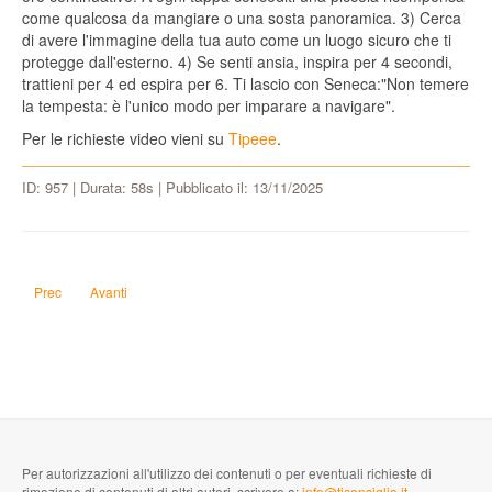
come qualcosa da mangiare o una sosta panoramica. 3) Cerca
di avere l'immagine della tua auto come un luogo sicuro che ti
protegge dall'esterno. 4) Se senti ansia, inspira per 4 secondi,
trattieni per 4 ed espira per 6. Ti lascio con Seneca:"Non temere
la tempesta: è l'unico modo per imparare a navigare".
Per le richieste video vieni su
Tipeee
.
ID: 957 | Durata: 58s | Pubblicato il: 13/11/2025
Articolo precedente: Come rendere Ischia uno stato indipendente con i miglio
Articolo successivo: Come dimostrare l'età di Diego che sta compie
Prec
Avanti
Per autorizzazioni all'utilizzo dei contenuti o per eventuali richieste di
rimozione di contenuti di altri autori, scrivere a:
info@ticonsiglia.it