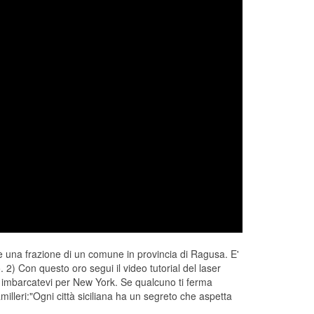
 una frazione di un comune in provincia di Ragusa. E'
 2) Con questo oro segui il video tutorial del laser
e imbarcatevi per New York. Se qualcuno ti ferma
milleri:"Ogni città siciliana ha un segreto che aspetta