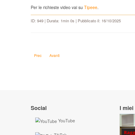
Per le richieste video vai su
Tipeee
.
ID: 949 | Durata: 1min 0s | Pubblicato il: 16/10/2025
Articolo precedente: Come convincere Fabio e Alessandra del 
Articolo successivo: Come faccio a rinfondare la re
Prec
Avanti
Social
I miei 
YouTube