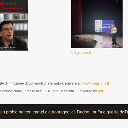
Tutti gli eventi →
te di rimozione di contenuti di altri autori, scrivere a:
info@ticonsiglia.it
versa disposizione, in base alla L.518/1992 e ss.mm.ii. Powered by
A2C
i un problema con campi elettromagnetici, Radon, muffa o qualità dell'a