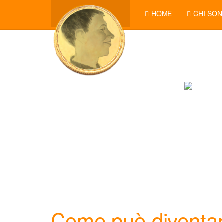
HOME
CHI SO
Come può diventar