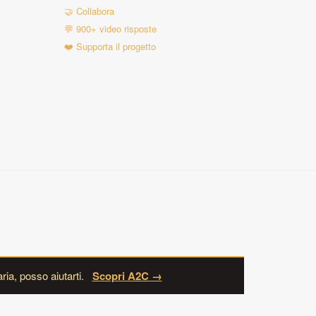
🤝 Collabora
💬 900+ video risposte
❤️ Supporta il progetto
ria, posso aiutarti.
Scopri A2C →