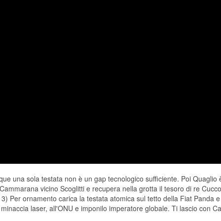
 una sola testata non è un gap tecnologico sufficiente. Poi Quaglio è
 Cammarana vicino Scoglitti e recupera nella grotta il tesoro di re Cucco.
3) Per ornamento carica la testata atomica sul tetto della Fiat Panda 
ro minaccia laser, all'ONU e imponilo imperatore globale. Ti lascio con Ca