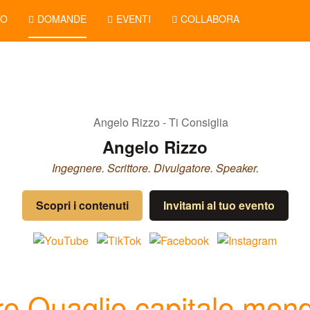
NO
DOMANDE
EVENTI
COLLABORA
Angelo Rizzo
Ingegnere. Scrittore. Divulgatore. Speaker.
Scopri i contenuti
Invitami al tuo evento
e Quaglio capitale mond