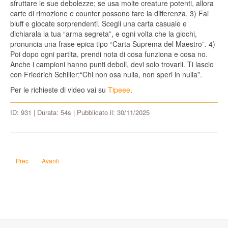
sfruttare le sue debolezze; se usa molte creature potenti, allora
carte di rimozione e counter possono fare la differenza. 3) Fai
bluff e giocate sorprendenti. Scegli una carta casuale e
dichiarala la tua “arma segreta”, e ogni volta che la giochi,
pronuncia una frase epica tipo “Carta Suprema del Maestro”. 4)
Poi dopo ogni partita, prendi nota di cosa funziona e cosa no.
Anche i campioni hanno punti deboli, devi solo trovarli. Ti lascio
con Friedrich Schiller:“Chi non osa nulla, non speri in nulla”.
Per le richieste di video vai su
Tipeee
.
ID: 931 | Durata: 54s | Pubblicato il: 30/11/2025
Articolo precedente: Come faccio a calcolare il giusto tasso alcolico per rius
Articolo successivo: Ad una mia amica piace il cantante "kid yugi”, 
Prec
Avanti