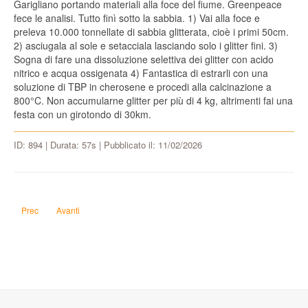
Garigliano portando materiali alla foce del fiume. Greenpeace
fece le analisi. Tutto finì sotto la sabbia. 1) Vai alla foce e
preleva 10.000 tonnellate di sabbia glitterata, cioè i primi 50cm.
2) asciugala al sole e setacciala lasciando solo i glitter fini. 3)
Sogna di fare una dissoluzione selettiva dei glitter con acido
nitrico e acqua ossigenata 4) Fantastica di estrarli con una
soluzione di TBP in cherosene e procedi alla calcinazione a
800°C. Non accumularne glitter per più di 4 kg, altrimenti fai una
festa con un girotondo di 30km.
ID: 894 | Durata: 57s | Pubblicato il: 11/02/2026
Articolo precedente: Come possono 2 associazioni culturali unirsi per far sovv
Articolo successivo: Come faccio a far collassare la Via Lattea sul
Prec
Avanti