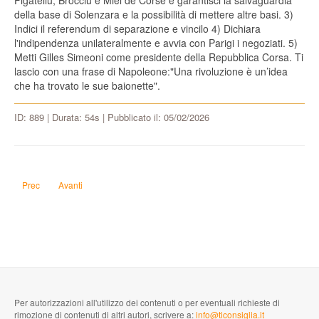
Figatellu, Brocciu e Miel de Corse e garantisci la salvaguardia
della base di Solenzara e la possibilità di mettere altre basi. 3)
Indici il referendum di separazione e vincilo 4) Dichiara
l'indipendenza unilateralmente e avvia con Parigi i negoziati. 5)
Metti Gilles Simeoni come presidente della Repubblica Corsa. Ti
lascio con una frase di Napoleone:"Una rivoluzione è un’idea
che ha trovato le sue baionette".
ID: 889 | Durata: 54s | Pubblicato il: 05/02/2026
Articolo precedente: Trovo ingiusto il fatto che Nizza sia ora Francese, come
Articolo successivo: Vorrei dragare l'intera Pianura Padana in cerca 
Prec
Avanti
Per autorizzazioni all'utilizzo dei contenuti o per eventuali richieste di
rimozione di contenuti di altri autori, scrivere a:
info@ticonsiglia.it