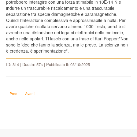
potrebbero interagire con una forza stimabile in 10E-14 N e
indurre un trascurabile riscaldamento e una trascurabile
separazione tra specie diamagnetiche e paramagnetiche.
Quindi l'interazione complessiva è approssimabile a nulla. Per
avere qualche risultato servono almeno 1000 Tesla, perchè si
avrebbe una distorsione nei legami elettronici delle molecole,
anche nelle apolari. Ti lascio con una frase di Karl Popper:"Non
sono le idee che fanno la scienza, ma le prove. La scienza non
è credenza, è sperimentazione".
ID: 814 | Durata: 57s | Pubblicato il: 03/10/2025
Articolo precedente: Come cancellare i database dell'Agenzia delle Entrate 
Articolo successivo: Come rendere Chieti capitale del nuovo Regno d'
Prec
Avanti