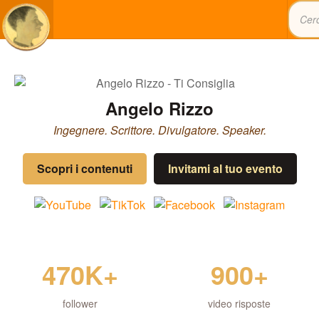
Angelo Rizzo
Ingegnere. Scrittore. Divulgatore. Speaker.
Scopri i contenuti
Invitami al tuo evento
470K+
900+
follower
video risposte