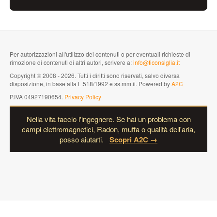
Per autorizzazioni all'utilizzo dei contenuti o per eventuali richieste di
rimozione di contenuti di altri autori, scrivere a:
info@ticonsiglia.it
Copyright © 2008 - 2026. Tutti i diritti sono riservati, salvo diversa
disposizione, in base alla L.518/1992 e ss.mm.ii. Powered by
A2C
P.IVA 04927190654.
Privacy Policy
Nella vita faccio l'ingegnere. Se hai un problema con
campi elettromagnetici, Radon, muffa o qualità dell'aria,
posso aiutarti.
Scopri A2C →