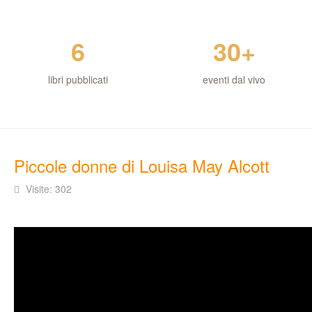
6
30+
libri pubblicati
eventi dal vivo
Piccole donne di Louisa May Alcott
Visite: 302