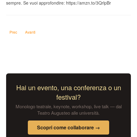
sempre. Se vuoi approfondire: https://amzn.to/3QrlpBr
Articolo precedente: La ragazza che giocava con il fuoco di Stieg Larsson
Articolo successivo: Aspettando Godot di Samuel Beckett
Prec
Avanti
Hai un evento, una conferenza o un
festival?
Monologo teatrale, keynote, workshop, live talk — dal
Teatro Augusteo alle università.
Scopri come collaborare →