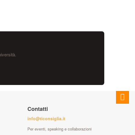
iversità.
Contatti
info@ticonsiglia.it
Per eventi, speaking e collaborazioni