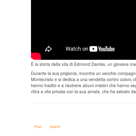
È la storia della vita di Edmond Dantès, un giovane ma
Durante la sua prigionia, incontra un vecchio compagno 
Montecristo e si dedica a una vendetta contro coloro che
hanno tradito e a risolvere alcuni misteri che hanno seg
ritira a vita privata con la sua amata, che ha salvato d
Articolo precedente: La sombra del viento di Carlos Ruiz Zafó
Articolo successivo: Germinal di Emile Zola
Prec
Avanti