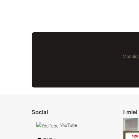
Monologo
Social
I miei 
YouTube