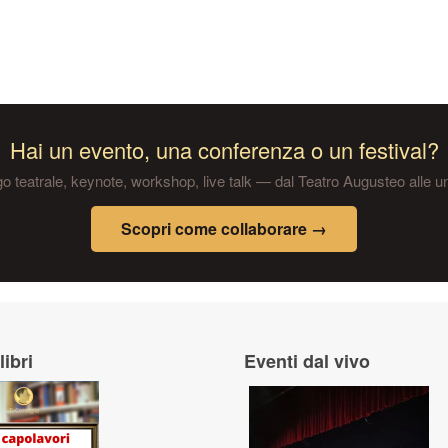
Hai un evento, una conferenza o un festival?
 teatrale, keynote, workshop, live talk — dal Teatro Augusteo alle un
Scopri come collaborare →
libri
Eventi dal vivo