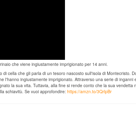
rinaio che viene ingiustamente imprigionato per 14 anni.
di cella che gli parla di un tesoro nascosto sull'isola di Montecristo. D
 l'hanno ingiustamente imprigionato. Attraverso una serie di inganni e s
nato la sua vita. Tuttavia, alla fine si rende conto che la sua vendetta n
alla schiavitù. Se vuoi approfondire:
https://amzn.to/3QrlpBr
n