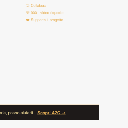
🤝 Collabora
💬 900+ video risposte
❤️ Supporta il progetto
ria, posso aiutarti.
Scopri A2C →