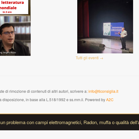
Tutti gli eventi →
te di rimozione di contenuti di altri autori, scrivere a:
info@ticonsiglia.it
versa disposizione, in base alla L.518/1992 e ss.mm.ii. Powered by
A2C
i un problema con campi elettromagnetici, Radon, muffa o qualità dell'a