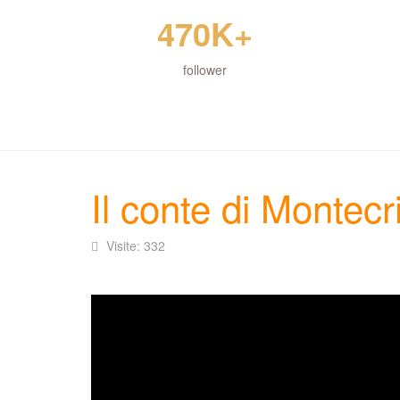
470K+
follower
Il conte di Montec
Visite: 332