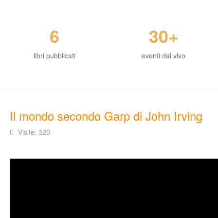
6
30+
libri pubblicati
eventi dal vivo
Il mondo secondo Garp di John Irving
Visite: 320