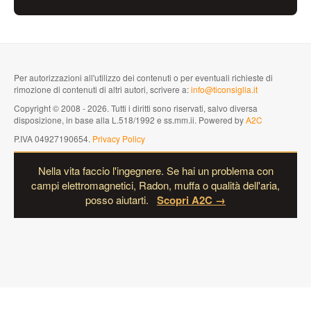
Per autorizzazioni all'utilizzo dei contenuti o per eventuali richieste di
rimozione di contenuti di altri autori, scrivere a:
info@ticonsiglia.it
Copyright © 2008 - 2026. Tutti i diritti sono riservati, salvo diversa
disposizione, in base alla L.518/1992 e ss.mm.ii. Powered by
A2C
P.IVA 04927190654.
Privacy Policy
Nella vita faccio l'ingegnere. Se hai un problema con
campi elettromagnetici, Radon, muffa o qualità dell'aria,
posso aiutarti.
Scopri A2C →