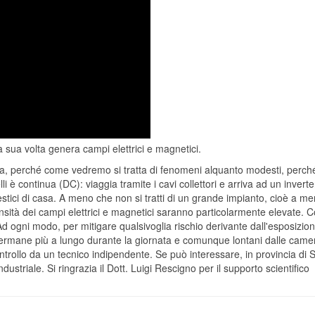
 sua volta genera campi elettrici e magnetici.
a, perché come vedremo si tratta di fenomeni alquanto modesti, perché l
li è continua (DC): viaggia tramite i cavi collettori e arriva ad un inver
ici di casa. A meno che non si tratti di un grande impianto, cioè a meno
ensità dei campi elettrici e magnetici saranno particolarmente elevate.
 Ad ogni modo, per mitigare qualsivoglia rischio derivante dall'esposizione
 permane più a lungo durante la giornata e comunque lontani dalle camer
trollo da un tecnico indipendente. Se può interessare, in provincia di S
ustriale. Si ringrazia il Dott. Luigi Rescigno per il supporto scientifico