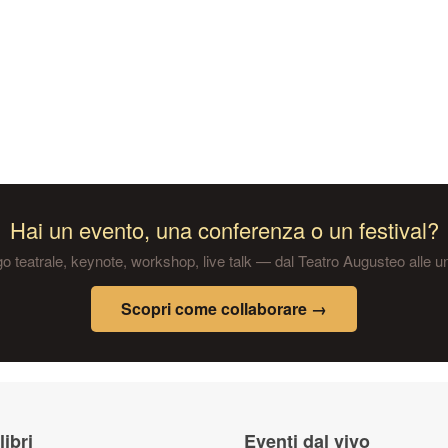
romagnetici?
rodotti
Hai un evento, una conferenza o un festival?
 teatrale, keynote, workshop, live talk — dal Teatro Augusteo alle un
Scopri come collaborare →
libri
Eventi dal vivo