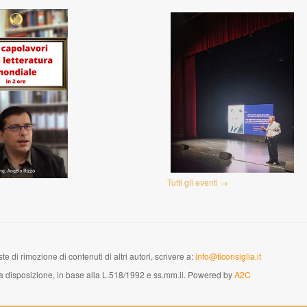
Tutti gli eventi →
te di rimozione di contenuti di altri autori, scrivere a:
info@ticonsiglia.it
versa disposizione, in base alla L.518/1992 e ss.mm.ii. Powered by
A2C