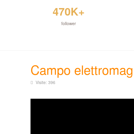
470K+
follower
Campo elettromagne
Visite: 396