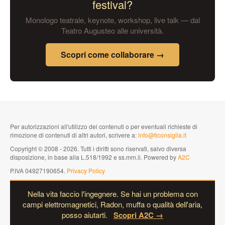
festival?
Monologo teatrale, keynote, workshop, live talk — dal
Teatro Augusteo alle università.
Scopri come collaborare →
Per autorizzazioni all'utilizzo dei contenuti o per eventuali richieste di
rimozione di contenuti di altri autori, scrivere a:
info@ticonsiglia.it
Copyright © 2008 - 2026. Tutti i diritti sono riservati, salvo diversa
disposizione, in base alla L.518/1992 e ss.mm.ii. Powered by
A2C
P.IVA 04927190654.
Privacy Policy
Nella vita faccio l'ingegnere. Se hai un problema con
campi elettromagnetici, Radon, muffa o qualità dell'aria,
posso aiutarti.
Scopri A2C →