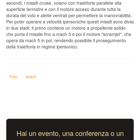
secondi, i missili cruise, volano con traiettorie parallele alla
superficie terrestre e con il motore acceso durante tutta la
durata del volo e alette ventrali per permettere la manovrabilità.
Per poter operare a velocità ipersoniche questi missili sono divisi
in due stadi: il primo contiene un motore a propellente solido
che porta il missile fino a mach 5 e poi il motore "scramjet", che
opera da mach 5 in poi, rendendo possibile il proseguimento
della traiettoria in regime ipersonico.
Articolo precedente: Antenne di telecomunicazioni sulla nuova casa
Articolo successivo: Geotermico Domestico
Prec
Avanti
Hai un evento, una conferenza o un