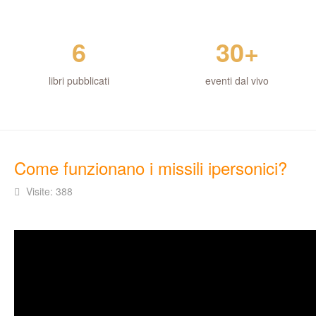
6
30+
libri pubblicati
eventi dal vivo
Come funzionano i missili ipersonici?
Visite: 388