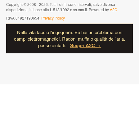
Copyright © 2008 - 2026. Tutti i diritti sono riservati, salvo diversa
disposizione, in base alla L.518/1992 e ss.mm.ii. Powered by
A2C
P.IVA 04927190654.
Privacy Policy
Nella vita faccio l'ingegnere. Se hai un problema con
campi elettromagnetici, Radon, muffa o qualità dell'aria,
posso aiutarti.
Scopri A2C →