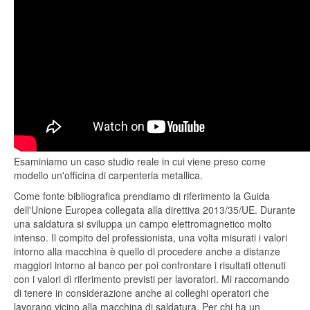
Esaminiamo un caso studio reale in cui viene preso come
modello un'officina di carpenteria metallica.
Come fonte bibliografica prendiamo di riferimento la Guida
dell'Unione Europea collegata alla direttiva 2013/35/UE. Durante
una saldatura si sviluppa un campo elettromagnetico molto
intenso. Il compito del professionista, una volta misurati i valori
intorno alla macchina è quello di procedere anche a distanze
maggiori intorno al banco per poi confrontare i risultati ottenuti
con i valori di riferimento previsti per lavoratori. Mi raccomando
di tenere in considerazione anche ai colleghi operatori che
lavorano vicino alla macchina di saldatura. Per chi ha un