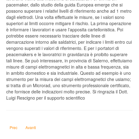
pacemaker, dallo studio della guida Europea emerge che si
possono superare i relativi livelli di riferimento anche ad 1 metro
dagli elettrodi. Una volta effettuate le misure, se i valori sono
superiori ai limiti occorre mitigare il rischio. La prima operazione
è informare i lavoratori e usare l'apposita cartellonistica. Poi
potrebbe essere necessario tracciare delle linee di
demarcazione intorno alle saldatrici, per indicare i limiti entro cui
vengono superati i valori di riferimento. E per i portatori di
peacemakers e le lavoratrici in gravidanza è proibito superare
tali linee. Se può interessare, in provincia di Salerno, effettuiamo
misure di campi elettromagnetici in alta e bassa frequenza, sia
in ambito domestico e sia industriale. Questo ad esempio è uno
strumento per la misura dei campi elettromagnetici che usiamo;
si tratta di un Microrad, uno strumento professionale certificato,
che fornisce delle indicazioni molto precise. Si ringrazia il Dott.
Luigi Rescigno per il supporto scientifico
Articolo precedente: Certificati Verdi
Articolo successivo: Carbon Footprint di un'azienda
Prec
Avanti