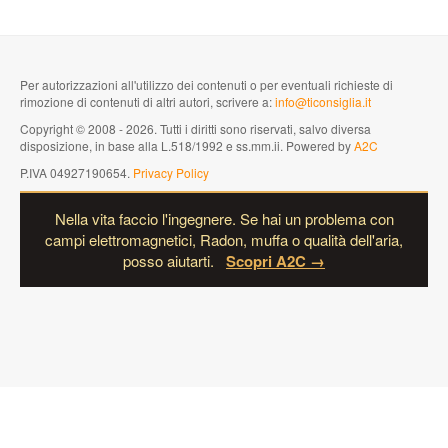
Per autorizzazioni all'utilizzo dei contenuti o per eventuali richieste di
rimozione di contenuti di altri autori, scrivere a:
info@ticonsiglia.it
Copyright © 2008 - 2026. Tutti i diritti sono riservati, salvo diversa
disposizione, in base alla L.518/1992 e ss.mm.ii. Powered by
A2C
P.IVA 04927190654.
Privacy Policy
Nella vita faccio l'ingegnere. Se hai un problema con
campi elettromagnetici, Radon, muffa o qualità dell'aria,
posso aiutarti.
Scopri A2C →