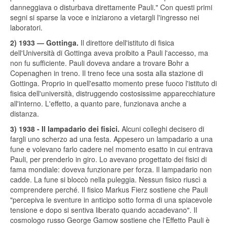
danneggiava o disturbava direttamente Pauli." Con questi primi
segni si sparse la voce e iniziarono a vietargli l'ingresso nei
laboratori.
2) 1933 — Gottinga.
Il direttore dell'istituto di fisica
dell'Università di Gottinga aveva proibito a Pauli l'accesso, ma
non fu sufficiente. Pauli doveva andare a trovare Bohr a
Copenaghen in treno. Il treno fece una sosta alla stazione di
Gottinga. Proprio in quell'esatto momento prese fuoco l'istituto di
fisica dell'università, distruggendo costosissime apparecchiature
all'interno. L'effetto, a quanto pare, funzionava anche a
distanza.
3) 1938 - Il lampadario dei fisici.
Alcuni colleghi decisero di
fargli uno scherzo ad una festa. Appesero un lampadario a una
fune e volevano farlo cadere nel momento esatto in cui entrava
Pauli, per prenderlo in giro. Lo avevano progettato dei fisici di
fama mondiale: doveva funzionare per forza. Il lampadario non
cadde. La fune si bloccò nella puleggia. Nessun fisico riuscì a
comprendere perché. Il fisico Markus Fierz sostiene che Pauli
"percepiva le sventure in anticipo sotto forma di una spiacevole
tensione e dopo si sentiva liberato quando accadevano". Il
cosmologo russo George Gamow sostiene che l'Effetto Pauli è