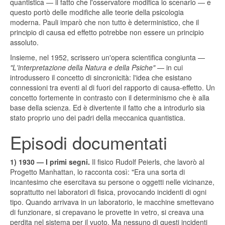
quantistica — il fatto che l'osservatore modifica lo scenario — e
questo portò delle modifiche alle teorie della psicologia
moderna. Pauli imparò che non tutto è deterministico, che il
principio di causa ed effetto potrebbe non essere un principio
assoluto.
Insieme, nel 1952, scrissero un'opera scientifica congiunta —
"L'interpretazione della Natura e della Psiche"
— in cui
introdussero il concetto di sincronicità: l'idea che esistano
connessioni tra eventi al di fuori del rapporto di causa-effetto. Un
concetto fortemente in contrasto con il determinismo che è alla
base della scienza. Ed è divertente il fatto che a introdurlo sia
stato proprio uno dei padri della meccanica quantistica.
Episodi documentati
1) 1930 — I primi segni.
Il fisico Rudolf Peierls, che lavorò al
Progetto Manhattan, lo racconta così: "Era una sorta di
incantesimo che esercitava su persone o oggetti nelle vicinanze,
soprattutto nei laboratori di fisica, provocando incidenti di ogni
tipo. Quando arrivava in un laboratorio, le macchine smettevano
di funzionare, si crepavano le provette in vetro, si creava una
perdita nel sistema per il vuoto. Ma nessuno di questi incidenti