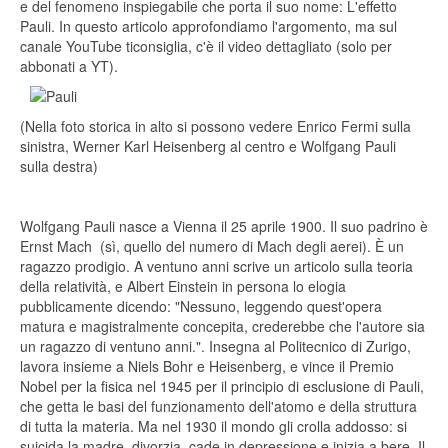
e del fenomeno inspiegabile che porta il suo nome: L'effetto
Pauli. In questo articolo approfondiamo l'argomento, ma sul
canale YouTube ticonsiglia, c'è il video dettagliato (solo per
abbonati a YT).
(Nella foto storica in alto si possono vedere Enrico Fermi sulla
sinistra, Werner Karl Heisenberg al centro e Wolfgang Pauli
sulla destra)
Wolfgang Pauli nasce a Vienna il 25 aprile 1900. Il suo padrino è
Ernst Mach (sì, quello del numero di Mach degli aerei). È un
ragazzo prodigio. A ventuno anni scrive un articolo sulla teoria
della relatività, e Albert Einstein in persona lo elogia
pubblicamente dicendo: "Nessuno, leggendo quest'opera
matura e magistralmente concepita, crederebbe che l'autore sia
un ragazzo di ventuno anni.". Insegna al Politecnico di Zurigo,
lavora insieme a Niels Bohr e Heisenberg, e vince il Premio
Nobel per la fisica nel 1945 per il principio di esclusione di Pauli,
che getta le basi del funzionamento dell'atomo e della struttura
di tutta la materia. Ma nel 1930 il mondo gli crolla addosso: si
suicida la madre, divorzia, cade in depressione e inizia a bere. Il