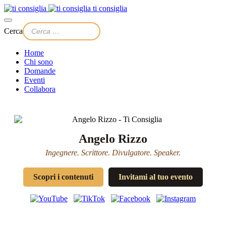
ti consiglia
Cerca
Home
Chi sono
Domande
Eventi
Collabora
Angelo Rizzo
Ingegnere. Scrittore. Divulgatore. Speaker.
Scopri i contenuti
Invitami al tuo evento