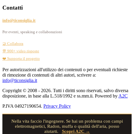
Contatti
info@ticonsiglia.it
Per eventi, speaking e collaborazioni
🤝 Collabora
💬 900+ video risposte
❤️ Supporta il progetto
Per autorizzazioni all'utilizzo dei contenuti o per eventuali richieste
di rimozione di contenuti di altri autori, scrivere a:
info@ticonsiglia.it
Copyright © 2008 - 2026. Tutti i diritti sono riservati, salvo diversa
disposizione, in base alla L.518/1992 e ss.mm.ii. Powered by
A2C
P.IVA 04927190654.
Privacy Policy
Nella vita faccio l'ingegnere. Se hai un problema con campi
elettromagnetici, Radon, muffa o qualità dell'aria, posso
aiutarti.
Scopri A2C →