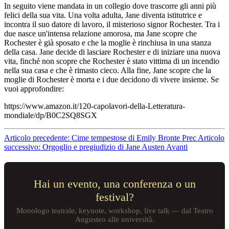
In seguito viene mandata in un collegio dove trascorre gli anni più
felici della sua vita. Una volta adulta, Jane diventa istitutrice e
incontra il suo datore di lavoro, il misterioso signor Rochester. Tra i
due nasce un'intensa relazione amorosa, ma Jane scopre che
Rochester è già sposato e che la moglie è rinchiusa in una stanza
della casa. Jane decide di lasciare Rochester e di iniziare una nuova
vita, finché non scopre che Rochester è stato vittima di un incendio
nella sua casa e che è rimasto cieco. Alla fine, Jane scopre che la
moglie di Rochester è morta e i due decidono di vivere insieme. Se
vuoi approfondire:
https://www.amazon.it/120-capolavori-della-Letteratura-
mondiale/dp/B0C2SQ8SGX
Articolo precedente: Cime tempestose di Emily Bronte
Prec
Articolo
successivo: Orgoglio e pregiudizio di Jane Austen
Avanti
Hai un evento, una conferenza o un
festival?
Monologo teatrale, keynote, workshop, live talk — dal Teatro
Augusteo alle università.