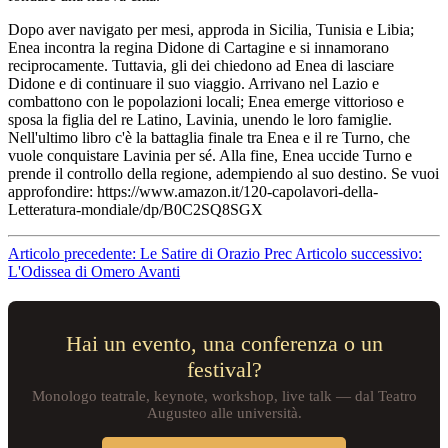
Dopo aver navigato per mesi, approda in Sicilia, Tunisia e Libia;
Enea incontra la regina Didone di Cartagine e si innamorano
reciprocamente. Tuttavia, gli dei chiedono ad Enea di lasciare
Didone e di continuare il suo viaggio. Arrivano nel Lazio e
combattono con le popolazioni locali; Enea emerge vittorioso e
sposa la figlia del re Latino, Lavinia, unendo le loro famiglie.
Nell'ultimo libro c'è la battaglia finale tra Enea e il re Turno, che
vuole conquistare Lavinia per sé. Alla fine, Enea uccide Turno e
prende il controllo della regione, adempiendo al suo destino. Se vuoi
approfondire: https://www.amazon.it/120-capolavori-della-
Letteratura-mondiale/dp/B0C2SQ8SGX
Articolo precedente: Le Satire di Orazio
Prec
Articolo successivo:
L'Odissea di Omero
Avanti
Hai un evento, una conferenza o un
festival?
Monologo teatrale, keynote, workshop, live talk — dal Teatro
Augusteo alle università.