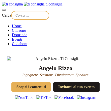
ti consiglia
Cerca
Home
Chi sono
Domande
Eventi
Collabora
Angelo Rizzo
Ingegnere. Scrittore. Divulgatore. Speaker.
Scopri i contenuti
Invitami al tuo evento